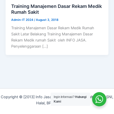
Training Manajemen Dasar Rekam Medik
Rumah Sakit
Admin-IT 2024
/
August 3, 2018
Training Manajemen Dasar Rekam Medik Rumah
Sakit Latar Belakang Training Manajemen Dasar
Rekam Medik rumah Sakit oleh INFO JASA.
Penyelenggaraan […]
Copyright © [2013] Info Jasa | Layanan Jasa Konsultan ISO, SNI,
Ingin Informasi?
Hubungi
Kami
Halal, BPOM dan Merek]