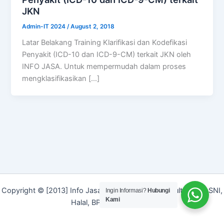
JKN
Admin-IT 2024
/
August 2, 2018
Latar Belakang Training Klarifikasi dan Kodefikasi
Penyakit (ICD-10 dan ICD-9-CM) terkait JKN oleh
INFO JASA. Untuk mempermudah dalam proses
mengklasifikasikan […]
Copyright © [2013] Info Jasa | Layanan Jasa Konsultan ISO, SNI,
Ingin Informasi?
Hubungi
Kami
Halal, BPOM dan Merek]