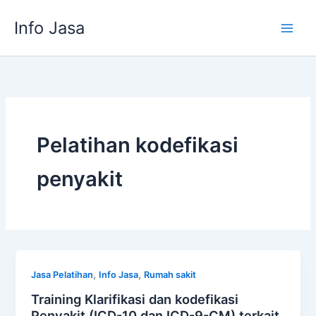
Skip
Info Jasa
to
content
Pelatihan kodefikasi
penyakit
,
,
Jasa Pelatihan
Info Jasa
Rumah sakit
Training Klarifikasi dan kodefikasi
Penyakit (ICD-10 dan ICD-9-CM) terkait