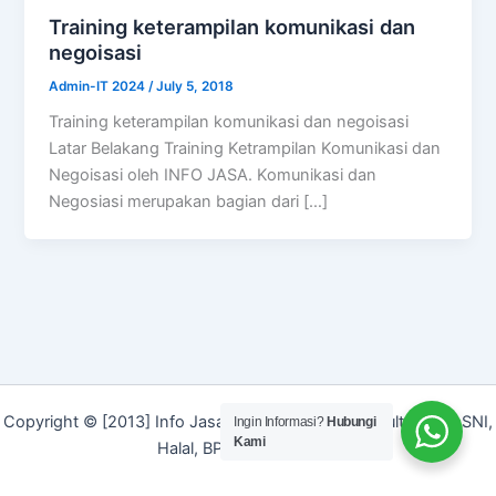
Training keterampilan komunikasi dan
negoisasi
Admin-IT 2024
/
July 5, 2018
Training keterampilan komunikasi dan negoisasi
Latar Belakang Training Ketrampilan Komunikasi dan
Negoisasi oleh INFO JASA. Komunikasi dan
Negosiasi merupakan bagian dari […]
Copyright © [2013] Info Jasa | Layanan Jasa Konsultan ISO, SNI,
Ingin Informasi?
Hubungi
Kami
Halal, BPOM dan Merek]