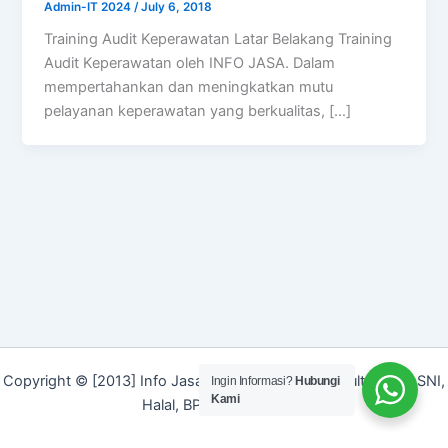
Admin-IT 2024
/
July 6, 2018
Training Audit Keperawatan Latar Belakang Training
Audit Keperawatan oleh INFO JASA. Dalam
mempertahankan dan meningkatkan mutu
pelayanan keperawatan yang berkualitas, […]
Copyright © [2013] Info Jasa | Layanan Jasa Konsultan ISO, SNI,
Ingin Informasi?
Hubungi
Kami
Halal, BPOM dan Merek]