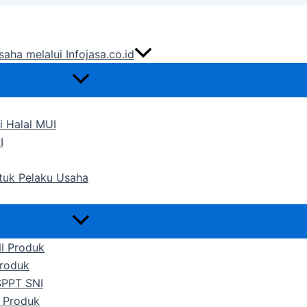
saha melalui Infojasa.co.id
i Halal MUI
I
ntuk Pelaku Usaha
NI Produk
Produk
SPPT SNI
 Produk