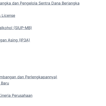
rjangka dan Pengelola Sentra Dana Berjangka
s License
alkohol (SIUP-MB)
gan Asing (IP3A)
 Timbangan dan Perlengkapannya)
 Baru
inerja Perusahaan