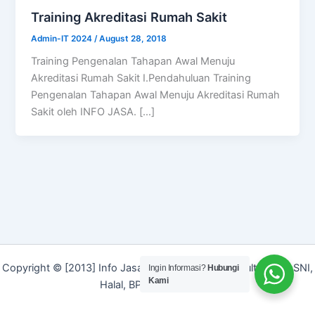
Training Akreditasi Rumah Sakit
Admin-IT 2024
/
August 28, 2018
Training Pengenalan Tahapan Awal Menuju
Akreditasi Rumah Sakit I.Pendahuluan Training
Pengenalan Tahapan Awal Menuju Akreditasi Rumah
Sakit oleh INFO JASA. […]
Copyright © [2013] Info Jasa | Layanan Jasa Konsultan ISO, SNI,
Ingin Informasi?
Hubungi
Kami
Halal, BPOM dan Merek]