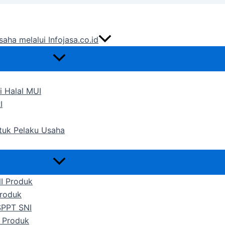
saha melalui Infojasa.co.id
i Halal MUI
I
ntuk Pelaku Usaha
NI Produk
Produk
SPPT SNI
 Produk