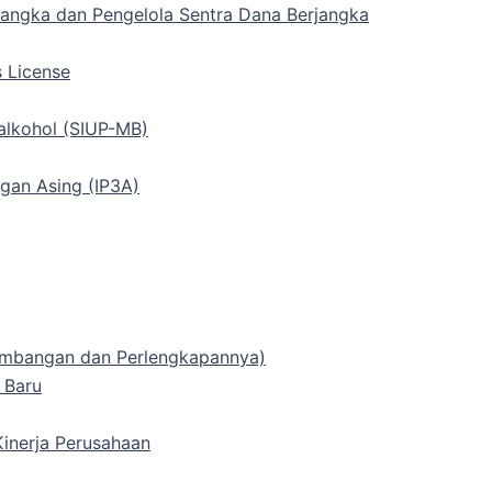
rjangka dan Pengelola Sentra Dana Berjangka
s License
alkohol (SIUP-MB)
gan Asing (IP3A)
 Timbangan dan Perlengkapannya)
 Baru
inerja Perusahaan