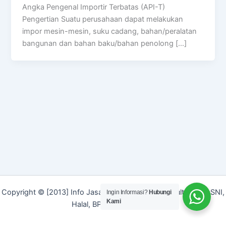
Angka Pengenal Importir Terbatas (API-T)
Pengertian Suatu perusahaan dapat melakukan
impor mesin-mesin, suku cadang, bahan/peralatan
bangunan dan bahan baku/bahan penolong […]
Copyright © [2013] Info Jasa | Layanan Jasa Konsultan ISO, SNI,
Ingin Informasi?
Hubungi
Kami
Halal, BPOM dan Merek]