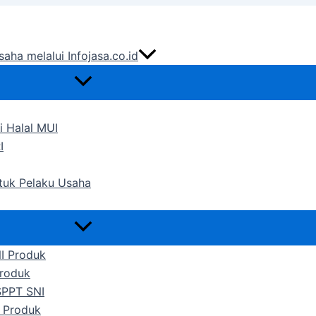
saha melalui Infojasa.co.id
i Halal MUI
I
ntuk Pelaku Usaha
NI Produk
Produk
SPPT SNI
 Produk