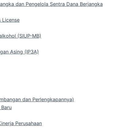
rjangka dan Pengelola Sentra Dana Berjangka
s License
alkohol (SIUP-MB)
gan Asing (IP3A)
 Timbangan dan Perlengkapannya)
 Baru
inerja Perusahaan